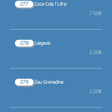
277
Coca-Cola 1 Litre
7.50€
278
Liegeois
2.20€
279
Eau Grenadine
2.20€