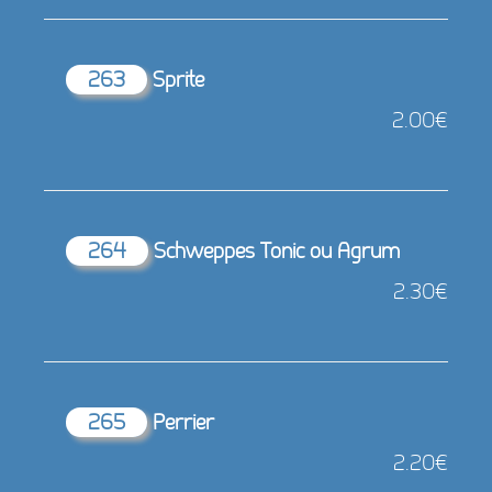
263
Sprite
2.00€
264
Schweppes Tonic ou Agrum
2.30€
265
Perrier
2.20€